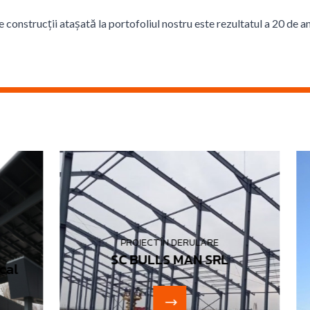
construcții atașată la portofoliul nostru este rezultatul a 20 de ani
PROIECT ÎN DERULARE
SC BULLS MAN SRL
l