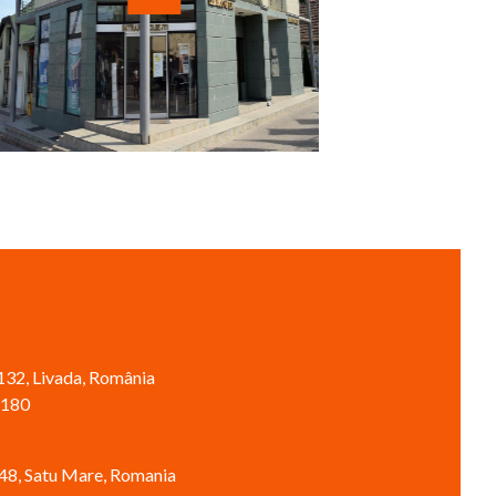
. 132, Livada, România
 180
. 48, Satu Mare, Romania