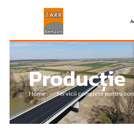
Tarr Beton Satu Mare
A
Producție
Home
Servicii complete pentru cons
/