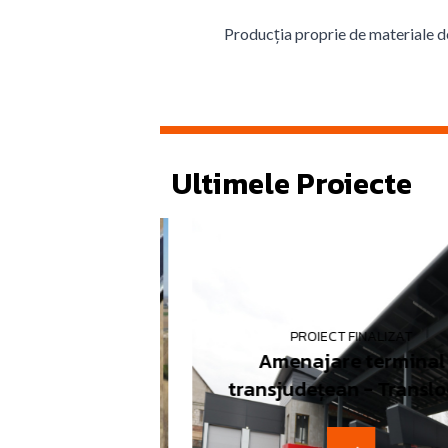
Producția proprie de materiale de 
Ultimele Proiecte
PROIECT FINALIZAT
NALIZAT
Amenajare terminal
atu Mare
transjudețean - Transloca