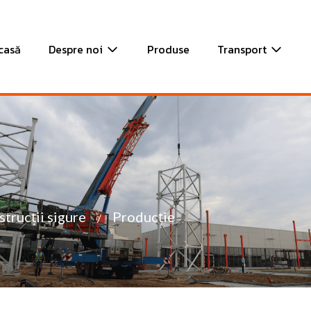
casă
Despre noi
Produse
Transport
trucții sigure
Producție
/