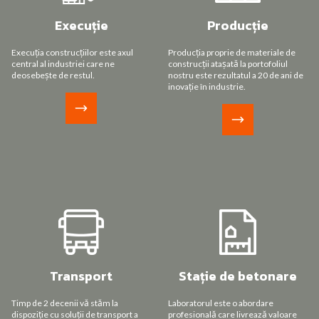
Execuție
Producție
Execuția construcțiilor este axul
Producția proprie de materiale de
central al industriei care ne
construcții atașată la portofoliul
deosebește de restul.
nostru este rezultatul a 20 de ani de
inovație în industrie.
Transport
Stație de betonare
Timp de 2 decenii vă stăm la
Laboratorul este o abordare
dispoziție cu soluții de transport a
profesională care livrează valoare