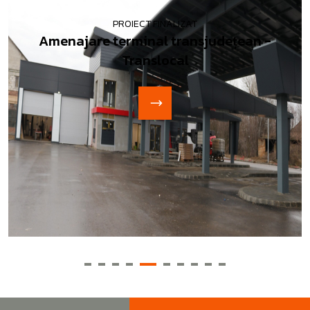
PROIECT FINALIZAT
Amenajare terminal transjudețean -
Translocal