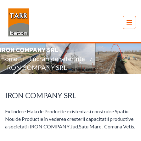
Tarr Beton Satu Mare
Desc
IRON COMPANY SRL
Home
Lucrări de referințe
/
/
IRON COMPANY SRL
IRON COMPANY SRL
Extindere Hala de Productie existenta si construire Spatiu
Nou de Productie in vederea cresterii capacitatii productive
a societatii IRON COMPANY Jud.Satu Mare , Comuna Vetis.