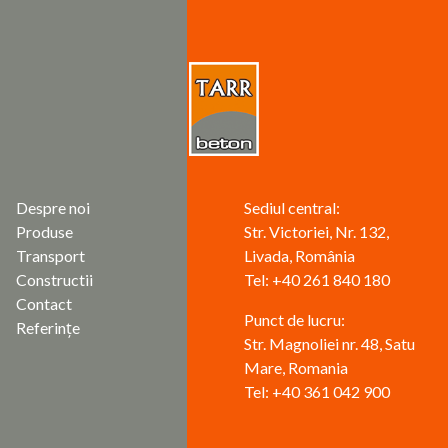
Despre noi
Sediul central:
Produse
Str. Victoriei, Nr. 132,
Transport
Livada, România
Constructii
Tel: +40 261 840 180
Contact
Punct de lucru:
Referințe
Str. Magnoliei nr. 48, Satu
Mare, Romania
Tel: +40 361 042 900