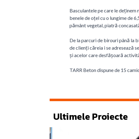
Basculantele pe care le deținem n
benele de oțel cu o lungime de 6,5
pământ vegetal, piatră concasată 
De la parcuri de birouri până la bl
de clienți căreia i se adresează s
și acelor care desfășoară activită
TARR Beton dispune de 15 camioa
Ultimele Proiecte