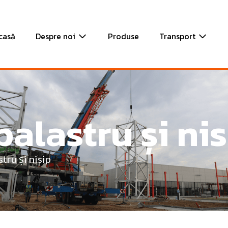
casă
Despre noi
Produse
Transport
alastru și nis
tru și nisip