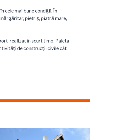
n cele mai bune condiții. În
mărgăritar, pietriș, piatră mare,
port realizat în scurt timp. Paleta
ivități de construcții civile cât