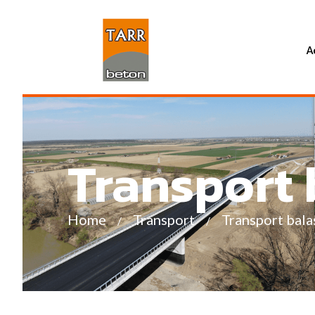
Tarr Beton Satu Mare
A
Transport b
Home
Transport
Transport balas
/
/