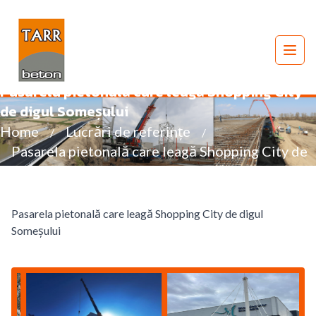
Tarr Beton Satu Mare
Desc
Pasarela pietonală care leagă Shopping City
de digul Someșului
Home
Lucrări de referințe
/
/
Pasarela pietonală care leagă Shopping City de
digul Someșului
Pasarela pietonală care leagă Shopping City de digul
Someșului